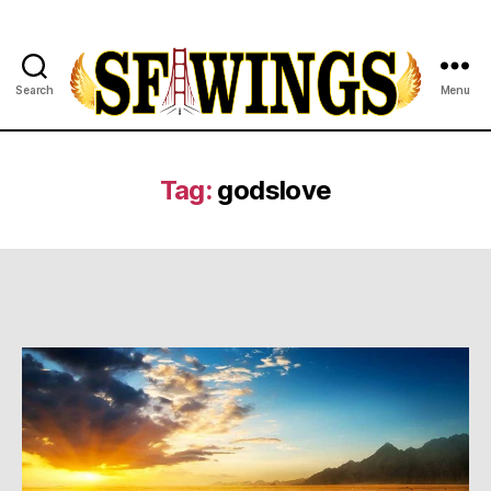
Search
Menu
Yuvajana
Sakhyam
Tag:
godslove